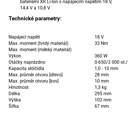
bateriemi XR Li-Ion s napájecím napětím 18 V,
14,4 V a 10,8 V.
Technické parametry:
Napájecí napětí
18 V
Max. moment (tvrdý materiál)
33 Nm
Max. moment (měkký materiál)
Výkon
360 W
Otáčky naprázdno
0-650/2 000 ot.
Kapacita sklíčidla
1,0 - 10 mm
Max. průměr otvoru [dřevo]
28 mm
Max. průměr otvoru [kov]
10 mm
Hmotnost
1,3 kg
Délka
295 mm
Výška
102 mm
Šířka
67 mm