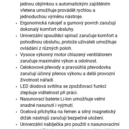
jednou objímkou s automatickým zajištěním
vřetena umožňuje provádět rychlou a
jednoduchou výměnu nástroje.
Ergonomická rukojeť a gumový povrch zaručují
dokonalý komfort obsluhy.
Univerzální spouštěcí spínač zaručuje komfort a
pohodlnou obsluhu, protože uživateli umožňuje
ovládání z různých poloh.
Vysoce výkonný motor chlazený ventilátorem
zaručuje maximální výkon a odolnost.
Celokovové převody a pravoúhlá převodovka
zaručují účinný přenos výkonu a delší provozní
životnost nářadí.
LED diodová svítilna se zpožďovací funkcí
zlepšuje viditelnost při práci.
Nasunovací baterie Li-Ion umožňuje velmi
snadné nasunutí i vyjmutí.
Ocelová příchytka na řemen a silný magnetický
držák nástrojů zaručují bezpečné uložení.
Univerzální nabíječka pro použití s nasunovacími