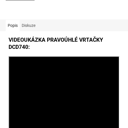
5
hvězdiček.
Popis
Diskuze
VIDEOUKÁZKA PRAVOÚHLÉ VRTAČKY
DCD740: