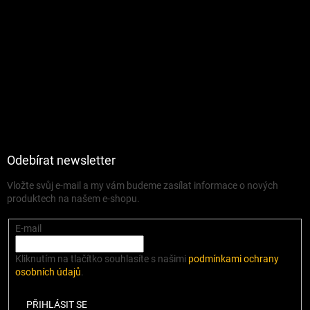
Odebírat newsletter
Vložte svůj e-mail a my vám budeme zasílat informace o nových
produktech na našem e-shopu.
E-mail
Kliknutím na tlačítko souhlasíte s našimi
podmínkami ochrany
osobních údajů
.
PŘIHLÁSIT SE