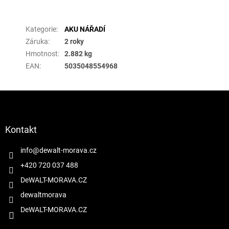
Doplňkové parametry
Kategorie
:
AKU NÁŘADÍ
Záruka
:
2 roky
Hmotnost
:
2.882 kg
EAN
:
5035048554968
Z
á
p
a
Kontakt
t
í
info
@
dewalt-morava.cz
+420 720 037 488
DeWALT-MORAVA.CZ
dewaltmorava
DeWALT-MORAVA.CZ