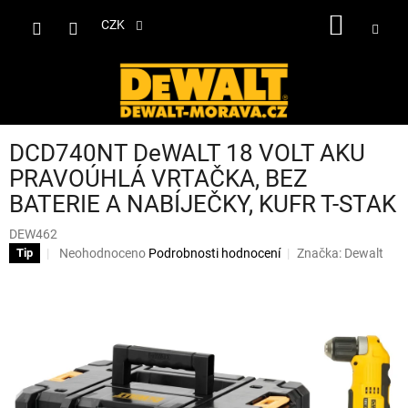
Přejít
NÁKUP
na
CZK
obsah
KOŠÍK
DCD740NT DeWALT 18 VOLT AKU
PRAVOÚHLÁ VRTAČKA, BEZ
BATERIE A NABÍJEČKY, KUFR T-STAK
DEW462
Průměrné
Neohodnoceno
Podrobnosti hodnocení
Značka:
Dewalt
Tip
hodnocení
produktu
je
0,0
z
5
hvězdiček.