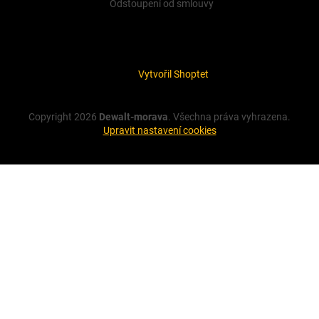
Odstoupení od smlouvy
Vytvořil Shoptet
Copyright 2026
Dewalt-morava
. Všechna práva vyhrazena.
Upravit nastavení cookies