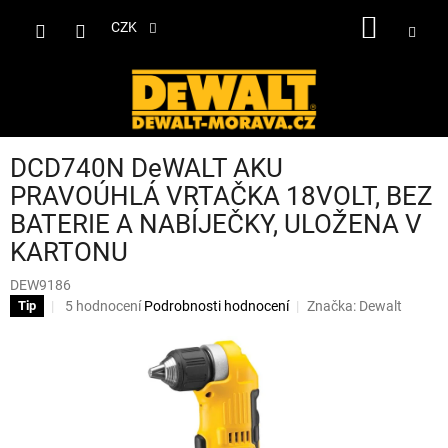
Přejít
NÁKUP
na
CZK
obsah
KOŠÍK
DCD740N DeWALT AKU
PRAVOÚHLÁ VRTAČKA 18VOLT, BEZ
BATERIE A NABÍJEČKY, ULOŽENA V
KARTONU
DEW9186
Průměrné
5 hodnocení
Podrobnosti hodnocení
Značka:
Dewalt
Tip
hodnocení
produktu
je
3,6
z
5
hvězdiček.