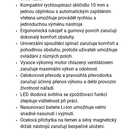
Kompaktní rychloupínací sklíčidlo 10 mm s
jednou objímkou s automatickým zajištěním
vřetena umožňuje provádět rychlou a
jednoduchou výměnu nástroje.
Ergonomická rukojeť a gumový povrch zaručují
dokonalý komfort obsluhy.
Univerzální spouštěcí spínač zaručuje komfort a
pohodlnou obsluhu, protože uživateli umožňuje
ovládání z různých poloh.
Vysoce výkonný motor chlazený ventilátorem
zaručuje maximální výkon a odolnost.
Celokovové převody a pravoúhlá převodovka
zaručují účinný přenos výkonu a delší provozní
životnost nářadí.
LED diodová svítilna se zpožďovací funkcí
zlepšuje viditelnost při práci.
Nasunovací baterie Li-Ion umožňuje velmi
snadné nasunutí i vyjmutí.
Ocelová příchytka na řemen a silný magnetický
držák nástrojů zaručují bezpečné uložení.