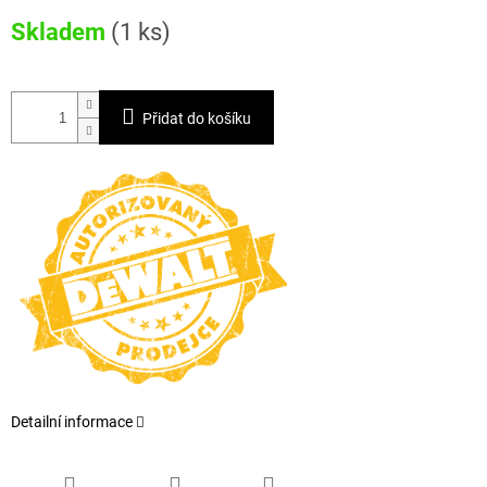
Měrná
Skladem
(1 ks)
cena:
Přidat do košíku
Detailní informace