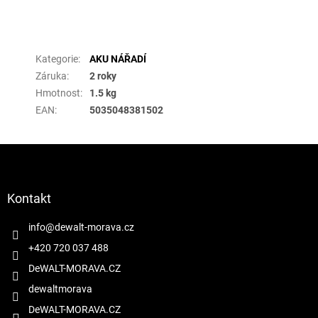
Doplňkové parametry
Kategorie
:
AKU NÁŘADÍ
Záruka
:
2 roky
Hmotnost
:
1.5 kg
EAN
:
5035048381502
Z
á
p
a
Kontakt
t
í
info
@
dewalt-morava.cz
+420 720 037 488
DeWALT-MORAVA.CZ
dewaltmorava
DeWALT-MORAVA.CZ