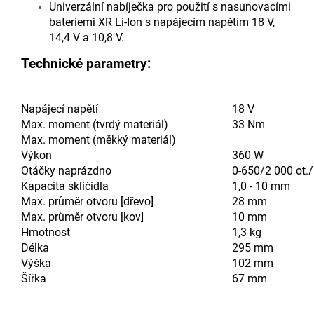
Univerzální nabíječka pro použití s nasunovacími
bateriemi XR Li-Ion s napájecím napětím 18 V,
14,4 V a 10,8 V.
Technické parametry:
Napájecí napětí
18 V
Max. moment (tvrdý materiál)
33 Nm
Max. moment (měkký materiál)
Výkon
360 W
Otáčky naprázdno
0-650/2 000 ot.
Kapacita sklíčidla
1,0 - 10 mm
Max. průměr otvoru [dřevo]
28 mm
Max. průměr otvoru [kov]
10 mm
Hmotnost
1,3 kg
Délka
295 mm
Výška
102 mm
Šířka
67 mm