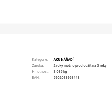
Doplňkové parametry
Kategorie
:
AKU NÁŘADÍ
Záruka
:
2 roky možno prodloužit na 3 roky
Hmotnost
:
3.085 kg
EAN
:
5902013963448