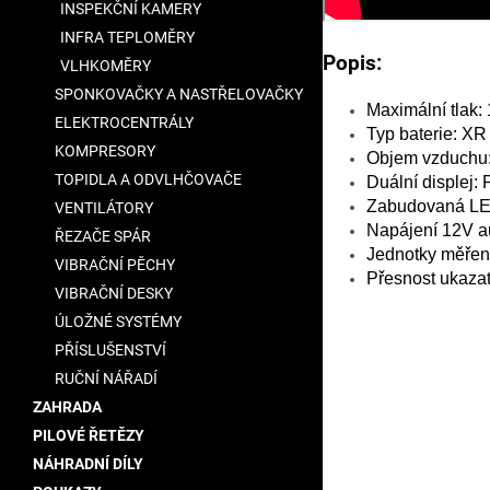
INSPEKČNÍ KAMERY
INFRA TEPLOMĚRY
Popis:
VLHKOMĚRY
SPONKOVAČKY A NASTŘELOVAČKY
Maximální tlak: 
ELEKTROCENTRÁLY
Typ baterie: XR 
KOMPRESORY
Objem vzduchu: 
TOPIDLA A ODVLHČOVAČE
Duální displej: 
Zabudovaná LED
VENTILÁTORY
Napájení 12V a
ŘEZAČE SPÁR
Jednotky měřen
VIBRAČNÍ PĚCHY
Přesnost ukazat
VIBRAČNÍ DESKY
ÚLOŽNÉ SYSTÉMY
PŘÍSLUŠENSTVÍ
RUČNÍ NÁŘADÍ
ZAHRADA
PILOVÉ ŘETĚZY
NÁHRADNÍ DÍLY