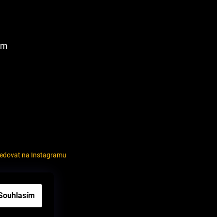
am
ledovat na Instagramu
louvy
Souhlasím