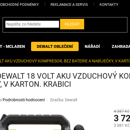
OBCHODNÍ PODMÍNKY
REKLAMACE A SERVIS
KONTAKTY
HLEDAT
T - MCLAREN
DEWALT OBLEČENÍ
NÁŘADÍ
ZAHRAD
LT AKU VZDUCHOVÝ KOMPRESOR, BEZ BATERIE A NABÍJEČKY, V KARTO
EWALT 18 VOLT AKU VZDUCHOVÝ KOM
, V KARTON. KRABICI
í
Podrobnosti hodnocení
Značka:
Dewalt
4 387 Kč
3 7
3 081 Kč