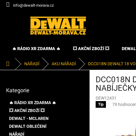
Přejít
info@dewalt-morava.cz
na
obsah
🔥 RÁDIO XR ZDARMA 🔥
💥 AKČNÍ ZBOŽÍ 💥
DEWAL
Domů
NÁŘADÍ
AKU NÁŘADÍ
DCC018N DEWALT 18 VO
P
DCC018N D
o
Přeskočit
s
NABÍJEČKY
Kategorie
kategorie
t
DEW12431
r
🔥 RÁDIO XR ZDARMA 🔥
Průměrné
79 hodnocen
Tip
a
hodnocení
💥 AKČNÍ ZBOŽÍ 💥
n
produktu
DEWALT - MCLAREN
n
je
í
DEWALT OBLEČENÍ
3,4
p
z
NÁŘADÍ