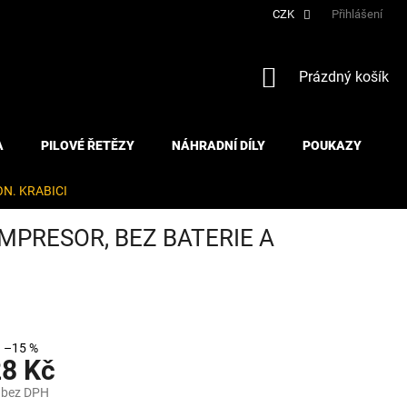
CZK
Přihlášení
NÁKUPNÍ
Prázdný košík
KOŠÍK
A
PILOVÉ ŘETĚZY
NÁHRADNÍ DÍLY
POUKAZY
N. KRABICI
PRESOR, BEZ BATERIE A
–15 %
28 Kč
 bez DPH