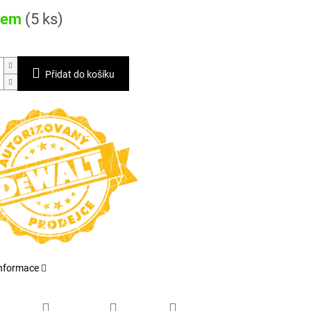
dem
(5 ks)
Přidat do košíku
informace