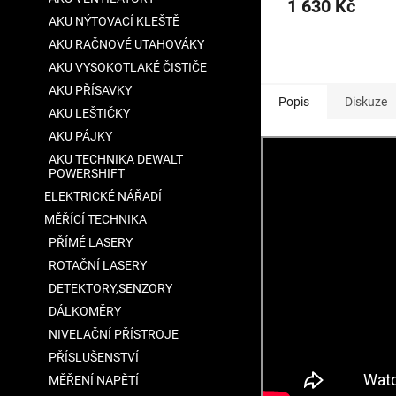
1 630 Kč
AKU NÝTOVACÍ KLEŠTĚ
AKU RAČNOVÉ UTAHOVÁKY
AKU VYSOKOTLAKÉ ČISTIČE
AKU PŘÍSAVKY
Popis
Diskuze
AKU LEŠTIČKY
AKU PÁJKY
AKU TECHNIKA DEWALT
POWERSHIFT
ELEKTRICKÉ NÁŘADÍ
MĚŘÍCÍ TECHNIKA
PŘÍMÉ LASERY
ROTAČNÍ LASERY
DETEKTORY,SENZORY
DÁLKOMĚRY
NIVELAČNÍ PŘÍSTROJE
PŘÍSLUŠENSTVÍ
MĚŘENÍ NAPĚTÍ