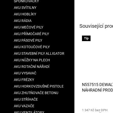
SPONKOVAČKY
AKU SVÍTILNY
AKU HOBLÍKY
AKU RÁDIA
Související pro
AKU MEČOVÉ PILY
AKU PŘÍMOČARÉ PILY
Tip
AKU PÁSOVÉ PILY
AKU KOTOUČOVÉ PILY
AKU STAVEBNÍ PILY ALLIGATOR
AKU NŮŽKY NA PLECH
AKU ROTAČNÍ NÁŘADÍ
AKU VYSAVAČ
AKU FRÉZKY
N557515 DEWAL
AKU HORKOVZDUŠNÉ PISTOLE
NÁHRADNÍ PROD
AKU ZHUTŇOVAČE BETONU
KABEL NA 230 V
AKU STŘÍHAČE
KOMPRESOR DC
AKU VAZAČE
1 347 Kč bez DPH
AKU VENTILÁTORY