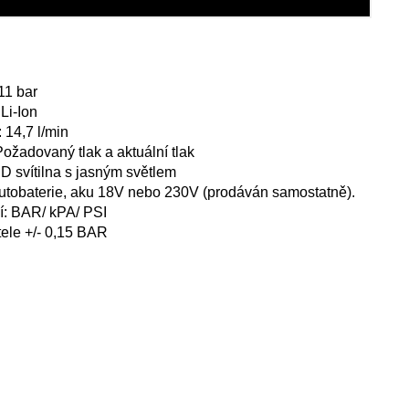
11 bar
Li-Ion
14,7 l/min
Požadovaný tlak a aktuální tlak
 svítilna s jasným světlem
utobaterie, aku 18V nebo 230V (prodáván samostatně).
í: BAR/ kPA/ PSI
ele +/- 0,15 BAR