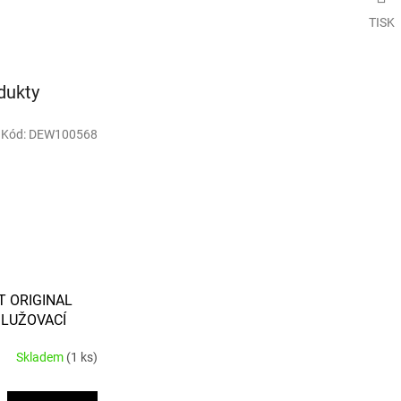
TISK
dukty
Kód:
DEW100568
T ORIGINAL
LUŽOVACÍ
 PRO
Skladem
(1 ks)
C018N