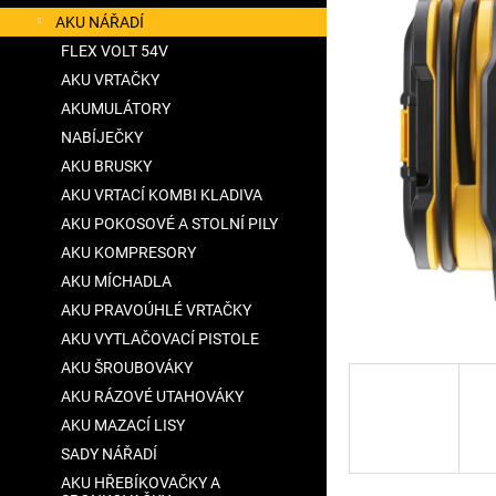
5
a
AKU NÁŘADÍ
hvězdiček.
n
FLEX VOLT 54V
e
AKU VRTAČKY
l
AKUMULÁTORY
NABÍJEČKY
AKU BRUSKY
AKU VRTACÍ KOMBI KLADIVA
AKU POKOSOVÉ A STOLNÍ PILY
AKU KOMPRESORY
AKU MÍCHADLA
AKU PRAVOÚHLÉ VRTAČKY
AKU VYTLAČOVACÍ PISTOLE
AKU ŠROUBOVÁKY
AKU RÁZOVÉ UTAHOVÁKY
AKU MAZACÍ LISY
SADY NÁŘADÍ
AKU HŘEBÍKOVAČKY A