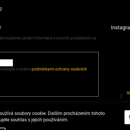
Z
r
Instagr
 vám budeme zasílat informace o nových produktech na
ouhlasíte s našimi
podmínkami ochrany osobních
S
í.cz
Heureka.cz
Podmínky ochrany osobních údajů
Odstoupení od sm
oužívá soubory cookie. Dalším procházením tohoto
jete souhlas s jejich používáním.