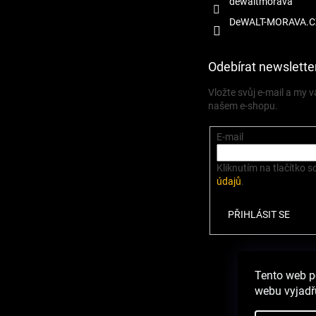
dewaltmorava
DeWALT-MORAVA.C
Odebírat newslette
Vložte svůj e-mail a my
našem e-shopu.
E-mail
Kliknutím na tlačítko s
údajů
.
PŘIHLÁSIT SE
Zbož
Tento web p
webu vyjadřu