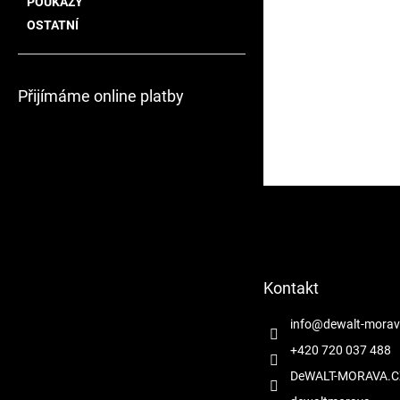
POUKAZY
OSTATNÍ
Přijímáme online platby
Z
á
p
a
t
Kontakt
í
info
@
dewalt-morav
+420 720 037 488
DeWALT-MORAVA.C